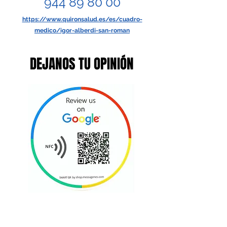
944 89 80 00
https://www.quironsalud.es/es/cuadro-
medico/igor-alberdi-san-roman
DEJANOS TU OPINIÓN
DEJANOS TU OPINIÓN