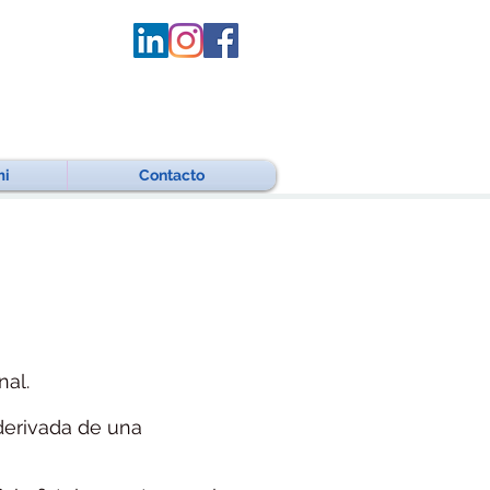
mi
Contacto
nal.
 derivada de una